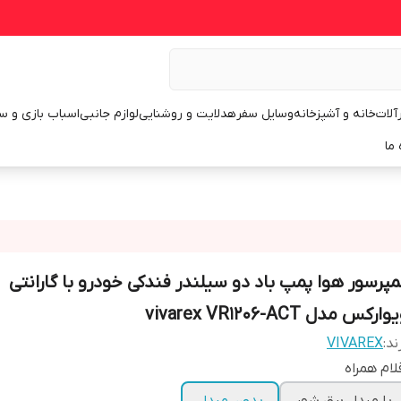
رآلات
خانه و آشپزخانه
وسایل سفر
هدلایت و روشنایی
لوازم جانبی
اسباب بازی و س
 ما
مپرسور هوا پمپ باد دو سیلندر فندکی خودرو با گارانتی
وارکس مدل vivarex VR1206-ACT
ند:
VIVAREX
لام همراه