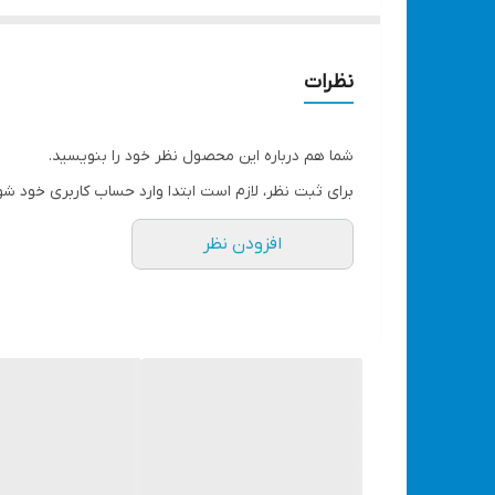
مدل با اداپتور و لوازم کد 1207 ارسال میشود و بدون اداپتور و لوازم کد 1206 ارسال میشود
با کمپرسور فندکی مشکل کم‌شدن باد لاستیک خو
نگرانی را از پنچری یا کم بادی لاستیک در سفر
نظرات
برای خودروها طراحی شده. و برق موردنیاز خود را
برند ویوارکس
شما هم درباره این محصول نظر خود را بنویسید.
ساخت چین درجه یک
برای ثبت نظر، لازم است ابتدا وارد حساب کاربری خود شو
چراغ LED اضطراری در مواقع نور کم
افزودن نظر
مجهز به شلنگ فنری از جنس پلی یورتان
قابلیت اتصال به فندکی یا سر باطری خودرو
جهت اتصال به برق شهری گزینه ی (همراه با مب
جهت خرید کیف حمل با لوازم پنچر گیری میتوان
مدل با اداپتور و لوازم کد 1207 ارسال میشود و بدون اداپتور و لوازم کد 1206 ارسال میشود
دارای پایه‌های لاستیکی جهت کاهش لرزش
نشانگر فشار باد با 2 واحد PSI و BAR