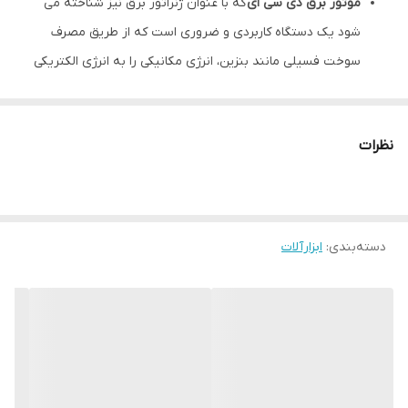
موتور برق دی سی ای
که با عنوان ژنراتور برق نیز شناخته می
شود یک دستگاه کاربردی و ضروری است که از طریق مصرف
سوخت فسیلی مانند بنزین، انرژی مکانیکی را به انرژی الکتریکی
تبدیل می‌کند. این دستگاه ها با ظرفیت های متنوع و برای
محیط های کاری مختلف از جمله محیط خانگی، بیمارستان‌ها،
نظرات
ویلا، کارخانه‌جات، ادارات و کارگاه‌ها مورد استفاده قرار می گیرند.
موتور برق‌ به عنوان یک دستگاه کاربردی برای مواقع ضروری
شناخته می شود. پرکاربرد‌ترین نوع این دستگاه ها مدل بنزینی
آنها بوده و مناسب مناطقی است که به گاز دسترسی لازم
دسته‌بندی
:
ابزارآلات
ندارند. در آخر بهتر است از این محصول در فضای باز استفاده
شود تا گازهای سمی منتشر شده از آن سلامتی افراد حاضر در
محل را تهدید نکند.
موتور برق ژنراتور 3000 وات دی سی ای اصلی بنزینی استارتی
با گارانتی مدل DCA AF3600E