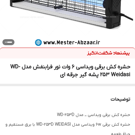
حشره کش برقی ویداسی 6 وات نور فرابنفش مدل WD-
253 Weidasi پشه گیر جرقه ای
توضیحات
حشره کش برقی ویداسی ــ مدل WD-253D
حشره کش برقی 6w ویداسی مدل WD-253D WEIDASI با برق مستقیم و
چراغ طعمه