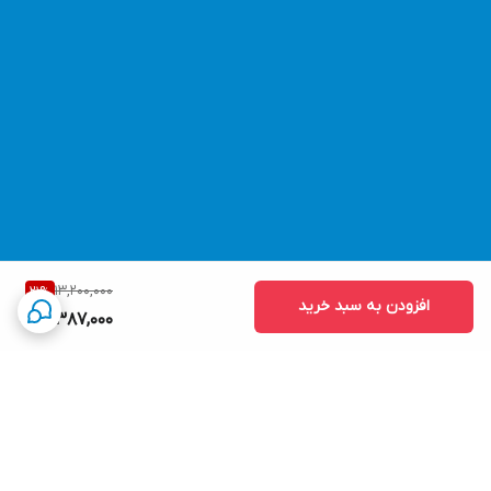
13,200,000
21
%
افزودن به سبد خرید
10,387,000