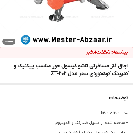
اجاق گاز مسافرتی تاشو کپسول خور مناسب پیکنیک و
کمپینگ کوهنوردی سفر مدل ZT-202
توضیحات
مدل k202 zt202
– ساخته شده از استیل ضدزنگ و آلمینیوم
– دارای یک شیر برای کنترل فشار خروجی