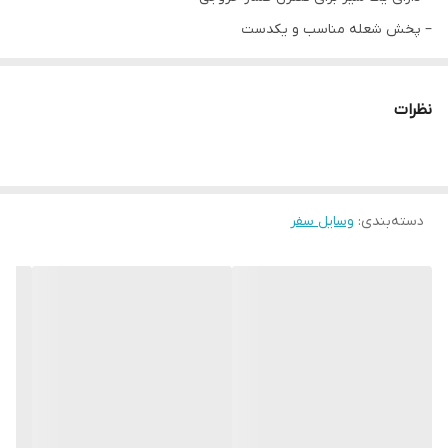
– پخش شعله مناسب و یکدست
– کارکرد با کپسول گاز کمپر
– وزن فوق العاده سبک
نظرات
– ساختار تاشو
ابعاد اجاق
۲۰x۲۰x۱۱ سانتی‌متر در حالت باز
وزن
دسته‌بندی
:
وسایل سفر
۳۵۰ گرم
توضیحات سوخت: کپسول های کوچک گاز به درگاه اچاق وصل می شوند
نوع سوخت: کپسول استوانه‌ای
امکانات اجاق و ظرف سفری: شعله‌پوش
جهت مشاهده انواع تجهیزات سفر کلیک کنید