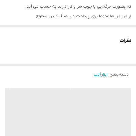
که بصورت حرفه‌ایی با چوب سر و کار دارند به حساب می آید.
از این ابزارها عموما برای پرداخت و یا صاف کردن سطوح
چوبی استفاده می‌گردد. این سنباده‌ها دارای دو نوع
اصلی تخت و گرد بوده که هرکدام با توجه به نیاز
نظرات
مشتری‌ها در بازار عرضه می‌گردند. سنباده لرزان
آنکور مدل O1 نیز که یکی از مصحولات پرفروش
شرکت آنکور می‌باشد از نوع تخت بوده که
دسته‌بندی
:
ابزارآلات
در ادامه با مشخصات آن بیشتر آشنا خواهیم شد.
معرفی اجمالی سنباده لرزان آنکور مدل O1
با داشتن موتور با توان مناسب 165 واتی که قادر به دستیابی به حداکثر
دورموتور 12000 دور در دقیقه می‌باشد، پاسخگوی بسیاری از نیازهای
کاربران و نجاران است. به منظور افزایش بازده کارکرد دستگاه، موتور این
دستگاه با عایق بندی مناسب نسبت به ورود هرگونه ذرات گردوغبار
مقاوم بوده و همین موضوع به افزایش طول عمر و دوام دستگاه نیز