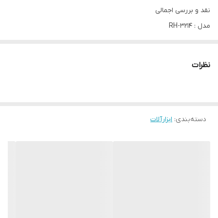
نقد و بررسی اجمالی
مدل : RH-3214
قدرت : 1400 وات
سرعت (دور در دقیقه) : 1100-0
نظرات
ضربه در دقیقه : 3900-0
ظرفیت سوراخکاری در بتن : 32 میلیمتر
وزن : 5.2 کیلوگرم
دسته‌بندی
:
ابزارآلات
به همراه قلم تیز و تخت – مته شماره 8 – 10 و 12 – گریس و متعلقات
دارای جعبه BMC
12 ماه گارانتی معتبر
مشاهده انواع تخریب با تخفیف ویژه کلیک کنید