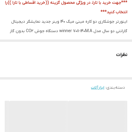
***جهت خرید با تارا، در ویژگی محصول گزینه ((
خرید اقساطی با تارا ))
را
انتخاب کنید***
اینورتر جوشکاری دو کاره مینی میگ 140 وینر جدید نمایشگر دیجیتال
گارانتی دو سال مدل winner 7011-140M.A دستگاه جوش CO2 بدون گاز
موتورجوش mig mma
همراه با الکترود رایگان
نظرات
مشخصات دستگاه جوش مدل 7011-140M.A
توجه داشته باشید که این مدل جدید ترین و بروز ترین محصول شرکت
معتبر وینر با 2 سال گارانتی می باشد که دارای صفحه نمایشگر دیجیتال
دسته‌بندی
:
ابزارآلات
LCD است درحالی که در بازار نمونه های مشابه را بدون صفحه نمایش
دیجیتال و فقط با یک سال گارانتی بفروش میرسانند
قابلیت جوشکاری برق MMA
قابلیت استفاده از قرقره سیم یک کیلویی
طراحی منحصر به فرد و ویژه