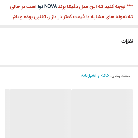
*** توجه کنید که این مدل دقیقا برند
NOVA نوا
است در حالی
که نمونه های مشابه با قیمت کمتر در بازار، تقلبی بوده و نام
آنها
NDVA ندوا
است!!!
یک دستگاه حرفه‌ای با طراحی عالی و یک دستگاه پر قدرت و کاملاً کاربردی
نظرات
است.این مدل امکانات متنوع و بسیار کاربردی را در اختیار کاربر قرار
می‌دهد و می‌تواند گزینه‌ای مناسب برای کافی‌شاپ‌ها و رستوران‌ها باشد.
اسپرسوساز NOVA مدل 147 با نشانگر درجه فشار بخار ، توان مصرفی 2200
دسته‌بندی
:
خانه و آشپزخانه
وات و فشار بخار 25 بار ساخته شده است. اسپرسو خارج شده از این
دستگاه با گرمای عالی نشان دهنده‌ی قدرت بسیار خوب این دستگاه
است. اسپرسوساز NOVA با ارتفاع مناسب امکان استفاده از لیوان‌های
کوتاه و بلند را به‌ راحتی برای شما ممکن کرده است این مدل از محصولات
نوا دارای نازل بخار چرخشی است که استفاده از آن را آسانتر کرده است.
همچنین ظرفیت آب بیشتری نسبت به سایر مدل‌های پیش از خود دارد.
ما در مستر ابزار اهواز تضمین سلامت این محصول را تایید و اسپرسو ساز