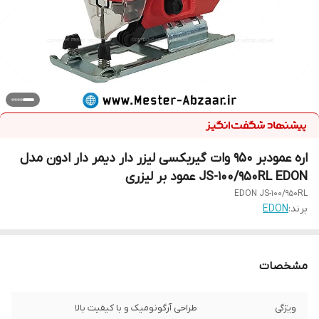
اره عمودبر 950 وات گیربکسی لیزر دار دیمر دار ادون مدل
JS-100/950RL EDON عمود بر لیزری
EDON JS-100/950RL
برند:
EDON
مشخصات
ویژگی
طراحی آرگونومیک و با کیفیت بالا