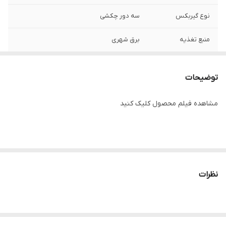
نوع گیربکس
سه دور چکشی
منبع تغذیه
برق شهری
کاربرد
صنعتی
توضیحات
لیزر
دارد
مشاهده فیلم محصول کلیک کنید
قابلیت برش با
دارد
زاویه
لوله خروج گرد و
دارد
غبار
نظرات
زغال زاپاس
دارد
قفل سوییچ
دارد