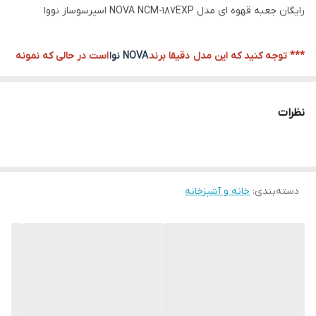
رایگان جعبه قهوه ای مدل NOVA NCM-187EXP اسپرسوساز نووا
*** توجه کنید که این مدل دقیقا برند
NOVA نوا
است در حالی که نمونه
های مشابه با قیمت کمتر در بازار، تقلبی بوده و نام آنها
NDVA
ندوا است!!!
نظرات
*** یکی دیگر از تفاوت های این دستگاه ، قدرت پمپ آن است که نمونه
ی فروشگاه 20 بار قدرت دارد در حالی که نمونه های فیک، 15 بار فشار
دسته‌بندی
:
خانه و آشپزخانه
دارند و از قدرت پایین تری برخوردار هستند!!!
یکی دیگر از نشانه های اصالت دستگاه، رنگ کارتن آن است که به رنگ
قهوه ای میباشد.
بدنه تمام استیل
یک دستگاه حرفه‌ای با طراحی عالی و یک دستگاه پر قدرت و کاملاً کاربردی
است.این مدل امکانات متنوع و بسیار کاربردی را در اختیار کاربر قرار