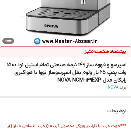
اسپرسو و قهوه ساز 149 نیمه صنعتی تمام استیل نوا 1500
وات پمپ 25 بار ولوم بغل اسپرسوساز نووا با هواگیری
رایگان مدل NOVA NCM-149EXP
برند:
NOVA
توضیحات
***جهت خرید با تارا، در ویژگی محصول گزینه ((
خرید اقساطی با تارا))
را