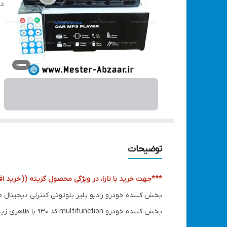
دس
توضیحات
***جهت خرید با تارا، در ویژگی محصول گزینه ((
خرید اقس
پخش کننده خودرو رادیو پلیر بلوتوثی کنترلی دیجیتال مولتیفانکشن مدل AYER 930
پخش کننده خودرو multifunction کد 930 با ظاهری زیبا و جذاب به صورت رندوم مولتی کالر ، 4 خروجی قابلیت نصب سیستم ، آیسی بزرگ ، دارای پورت شارژر ، usb ، مموری ، aux ، بلوتوث