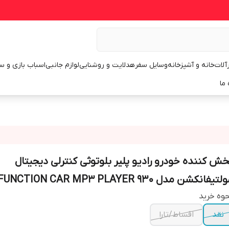
رآلات
خانه و آشپزخانه
وسایل سفر
هدلایت و روشنایی
لوازم جانبی
اسباب بازی و س
 ما
خش کننده خودرو رادیو پلیر بلوتوثی کنترلی دیجیتال
تیفانکشن مدل MULTIFUNCTION CAR MP3 PLAYER 930
وه خرید
نقد
اقساط/تارا