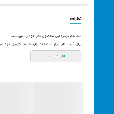
می‌بخشد.
دارای صفحه لمسی جهت کنترل چراغ رینگ دور درب آینه
ویژگی‌ها و مزایا:
نظرات
طراحی کوچک و جمع‌وجور:
این یخچال با ابعاد 24.5x23x17 سانتی‌متر، به راحتی در هر مکانی جای می‌گیرد و فضای کمی اشغال می‌کند.
مصرف انرژی بهینه:
با توان مصرفی 49-75 وات، این یخچال هم در مصرف انرژی بهینه است و هم عملکرد خنک‌کنندگی مناسبی دارد.
شما هم درباره این محصول نظر خود را بنویسید.
دو منبع تغذیه:
این یخچال قابلیت اتصال به برق خودرو با ولتاژ 12 ولت و همچنین برق خانگی با ولتاژ 220 ولت را داراست، که آن را برای اس
برای ثبت نظر، لازم است ابتدا وارد حساب کاربری خود شو
طراحی زیبا و چندمنظوره:
درب آینه‌ای این یخچال نه ت
افزودن نظر
مخزن ایده آل
: دارای مخزن 4 لیتری است که برای نگهداری انواع لوازم آرایشی، بطری آب کوچک، انواع قرص و شربت و... بسیار مناسب است
جهت سرما دهی ایده آل، 2 الی 3 ساعت دستگاه را روشن بگذارید
حتما دفترچه راهنما را مطالعه کنید
مشاهده انواع لوازم خانه با قیمت مناسب کلیک کنید