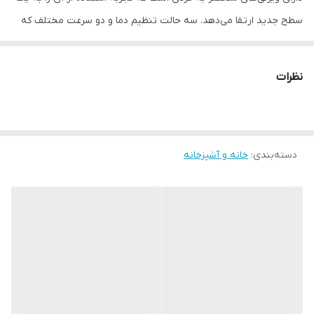
سطح جدید ارتقا می‌دهد. سه حالت تنظیم دما و دو سرعت مختلف که
امکان انتخاب انطباق بهتر با نیازهای شما را فراهم می‌کند. از جمله لوازم
جانبی این سشوار، متمرکز کننده باریک است که به شما کمک می‌کند تا
نظرات
موهای خود را به‌راحتی و بهترین شکل ممکن حالت دهید. با وزن حدود
700 گرم و توان مصرفی 2000 وات، این سشوار قدرتمند و کارآمد است.
امکانات آن شامل تنظیم سرعت و دما، ابزار فرم دهنده مو و حلقه
دسته‌بندی
:
خانه و آشپزخانه
آویختن می‌باشد. همچنین، موتور AC قدرتمند آن مناسب استفاده نیمه
حرفه‌ای است و جنس المنت فلزی آن باعث افزائش عمر مفيد دستگاه
می‌شود.
تنظیمات دما
سه حالته: گرم1 و گرم2 و سرد
تنظیمات سرعت
دو سرعته
اقلام همراه سشوار