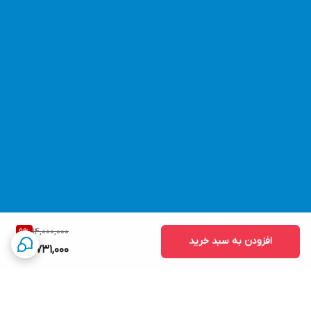
14,000,000
9
%
افزودن به سبد خرید
12,731,000