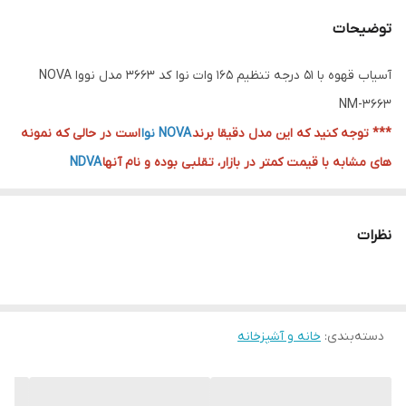
توضیحات
آسیاب قهوه با ۵۱ درجه تنظیم 165 وات نوا کد 3663 مدل نووا NOVA
NM-3663
*** توجه کنید که این مدل دقیقا برند
NOVA نوا
است در حالی که نمونه
های مشابه با قیمت کمتر در بازار، تقلبی بوده و نام آنها
NDVA
ندوا
است!!!
امروزه شرکت نوا برای عقب نماندن از رقبا خود یکی از جدیدترین اسیاب
نظرات
های خود برا که مدل NM-3663 است به بازار عرضه کرده است.
ما در مستر ابزار اهواز تضمین برند این محصول را تایید و آسیاب و
اسپرسو ساز برند نوا NOVA را تقدیم شما همراهان میکنیم
دسته‌بندی
:
خانه و آشپزخانه
در سه رنگ بدنه سفید، مشکی و استیلی
رنگ مورد نظر را حتما زیر تصویر انتخاب کنید
این دستگاه بسیار شیک و پنل دکمه ای دارد که بسیار فوق العاده است.