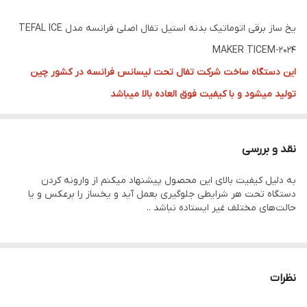
یخ ساز برقی اتوماتیک بدنه استیل تفال اصلی فرانسه مدل TEFAL ICE
MAKER TICEM-2024
این دستگاه ساخت شرکت تفال تحت لیسانس فرانسه در کشور چین
تولید میشود و با کیفیت فوق العاده بالا میباشد
توانایی تولید 8 تکه یخ فقط در 6 دقیقه!!!
اتصال به برق شهری
نقد و بررسی
مشخصات فنی
به دلیل کیفیت بالای این محصول پیشنهاد میکنم از وارونه کردن
ظرفیت دستگاه ۱۲ کیلوگرم در 24 ساعت
دستگاه تحت هر شرایطی جلوگیری بعمل آید و یخساز را برعکس و یا
ظرفیت مخزن آب 2.5 لیتر
حالت‌های مختلف غیر ایستاده نباشد ..
ظرفیت سبد یخ 500 گرم
ساخت 8 قالب یخ در 6-8 دقیقه ( بسته به میزان سختی آب)
کمپرسور دار با گاز محافظ محیط زیست
نظرات
دارای بیل حمل یخ