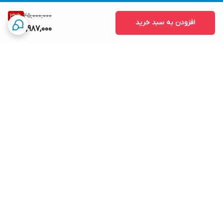
25,000,000
32
%
افزودن به سبد خرید
16,987,000
برگشت به بالا
پرداخت آنلاین
ارسال در 24 الی 72 ساعت
کاری