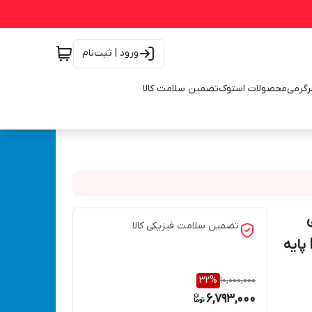
ورود | ثبت‌نام
رگرمی
محصولات استوک
تضمین سلامت کالا
تضمین سلامت فیزیکی کالا
کنزاکس اصلی مبدل مینی سنگ جت مدل KENZAX 7125 پایه
32
%
10,000,000
6,793,000