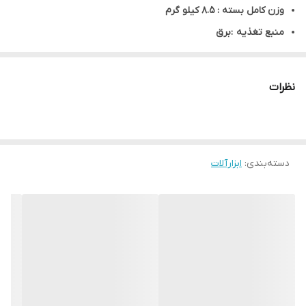
وزن کامل بسته : 8.5 کیلو گرم
منبع تغذیه :برق
ولتاژ ورودی : 220 ولت
فرکانس : 50/60 هرتز
نظرات
توان : 1500 وات
سرعت گردش آزاد : 0 تا 800 دور در دقیقه
تعداد ضربات : 4100 بار در دقیقه
دسته‌بندی
:
قدرت ضربات : 4.5 ژول
ابزارآلات
اقلام همراه : کیف حمل ضد ضربه ، 1 عدد قلم نوک تیز ، 1 عدد قلم نوک
پهن ، 3 عدد مته چهار شیار و دفترچه راهنما
توضیحات کالا دریل بتن کن 5 کیلویی edon مدل ZIC-ED-32X
دریل بتن کن 6 کیلویی ادون دارای سه عملکرد کاری
1-گردش ساده مته جهت استفاده برای سوراخ کاری فلز و چوب و همزن