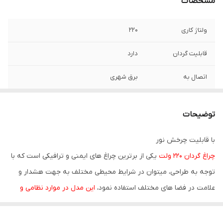
مشخصات
ولتاژ کاری
220
قابلیت گردان
دارد
اتصال به
برق شهری
ابعاد بسته بندی
18 * 11 سانتی متر
توضیحات
با قابلیت چرخش نور
چراغ گردان 220 ولت
یکی از برترین چراغ های ایمنی و ترافیکی است که با
توجه به طراحی، میتوان در شرایط محیطی مختلف به جهت هشدار و
علامت در فضا های مختلف استفاده نمود،
این مدل در موارد نظامی و
پلیسی کاربرد ندارد
و در مواقع در بالای دکل های مخابراتی و استفاده در
کارخانه ها و منازل کار شده است.