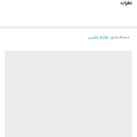
نظرات
کاربرد: علائم ایمنی هشدار دهنده
جنس: پلاستیک
رنگ: زرد موجود است
ولتاژ: 220 ولت
دسته‌بندی
:
لوازم جانبی
وزن: 180 گرم
اتصال به برق شهری
بدون صدا و آژیر هشدار
ساخت چین