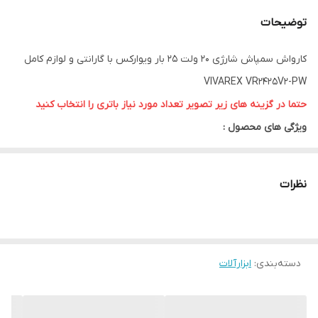
توضیحات
کارواش سمپاش شارژی 20 ولت 25 بار ویوارکس با گارانتی و لوازم کامل
VIVAREX VR2425V2-PW
حتما در گزینه های زیر تصویر تعداد مورد نیاز باتری را انتخاب کنید
ویژگی های محصول :
موتور 150 وات
فشار خروجی 25 بار
نظرات
دبی خروجی 3.5 لیتر بر دقیقه
حداکثر دمای آب ورودی 40 درجه سانتی گراد
قابلیت مکش اتوماتیک آب از داخل منبع ، استخر و ...
دسته‌بندی
:
ابزارآلات
دارای قفل ایمنی کلید
همراه با شلنگ ، مخزن مواد شوینده و نازل چند حالته
دارای کیف حمل BMC ، فیلتر و کوپلینگ اتصال