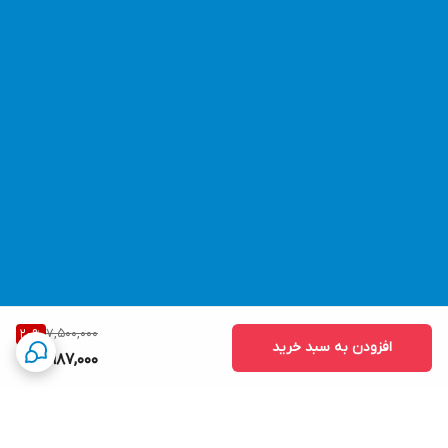
7,500,000
20
%
افزودن به سبد خرید
5,987,000