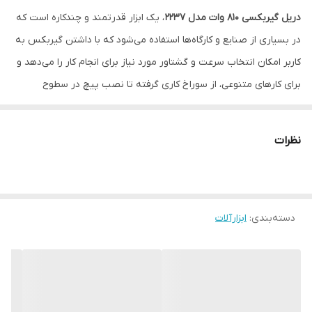
دریل گیربکسی 810 وات مدل 2237
، یک ابزار قدرتمند و چندکاره است که
در بسیاری از صنایع و کارگاه‌ها استفاده می‌شود که با داشتن گیربکس به
کاربر امکان انتخاب سرعت و گشتاور مورد نیاز برای انجام کار را می‌دهد و
برای کارهای متنوعی، از سوراخ کاری گرفته تا نصب پیچ در سطوح
مختلف استفاده می شود. این محصول دارای کلید گازی با قابلیت کنترل
سرعت است که به کاربر امکان تنظیم دقیق سرعت را می‌دهد. همچنین
نظرات
با داشتن دو حالت کاری دریل و دریل چکشی با حداکثر تعداد ضربه در
حالت چکشی ، عملکرد بسیار کارآمدی ارائه می‌دهد.
طراحی ارگونومیک با وزن مناسب و روکش TPR ضد لغزش، بلبرینگ و
دسته‌بندی
:
ابزارآلات
کلیدهای ضد گرد و غبار با کیفیت، و دسته کمکی ضد لرزش و ضد لغزش
با قابلیت چرخش 360 درجه، این دریل را به ابزاری مناسب برای انجام
کارهای صنعتی و حرفه‌ای تبدیل کرده است. از مشخصات فنی این دریل
میتوان به ظرفیت سه نظام 13 میلیمتری ، سرعت در حالت آزاد 2800 دور
در دقیقه و تعداد ضربه در حالت آزاد 48000 ضربه در دقیقه اشاره کرد.