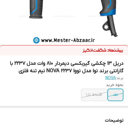
دریل 13 چکشی گیربکسی دیمردار 810 وات مدل 2237 با
گارانتی برند نوا مدل نووا NOVA 2237 نیم تنه فلزی
برند:
NOVA
نحوه خرید
نقد
اقساط تارا
توضیحات