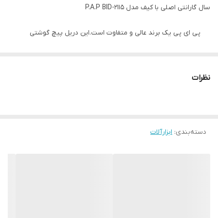
سال گارانتی اصلی با کیف مدل P.A.P BID-2115
پی ای پی یک برند عالی و متفاوت است.این دریل پیچ گوشتی
شارژی دیمردار گازی است. دارای موتور براشلس پرقدرت است که
توان مناسبی به موتور چرخان این ابزار می‌دهد.
نظرات
این محصول براحتی قابل حمل است به دلیل داشتن کیف ابزار
مقاوم و مناسب جهت حمل دستی. دارای وزن بسیار مناسب که
خستگی را به شما انتقال نمی دهد.
مشاهده انواع دریل برقی و شارژی با تخفیف ویژه کلیک کنید
دسته‌بندی
:
ابزارآلات
کیفیت عالی
12 ماه گارانتی معتبر در سراسر کشور
دارای 2 باتری 21 ولت
مناسب مصارف خانگی و صنعتی
موتور بدون ذغال مجهز به فناوری براشلس