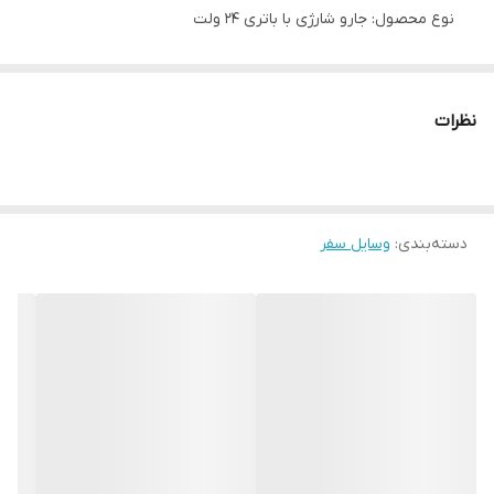
نوع محصول: جارو شارژی با باتری 24 ولت
موتور DC
قدرت مکش بالا
نظرات
سبک و راحت در حمل و نقل
جنس بدنهABS
جنس مخزن: پلاستیک سخت TPU
تعداد سری‌ها 5 مدل سری مختلف
دسته‌بندی
:
وسایل سفر
قابلیت دمنده: از قسمت پشتی دستگاه
دارای یک باتری
ساخت چین
کیفیت بالا
قابلیت مکنده: از جلوی دستگاه
فیلتر قابل شست‌وشو
توجه داشته باشید که کارایی اصلی دستگاه برای مکنده یا جارو