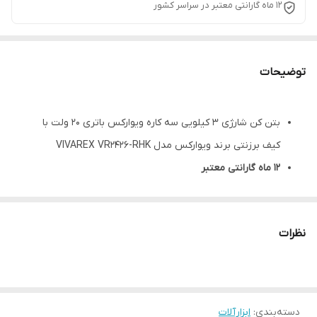
12 ماه گارانتی معتبر در سراسر کشور
توضیحات
بتن کن شارژی 3 کیلویی سه کاره ویوارکس باتری 20 ولت با
کیف برزنتی برند ویوارکس مدل VIVAREX VR2426-RHK
12 ماه گارانتی معتبر
در صورت تمایل میتوانید در گزینه های زیر تصویر، تعداد
باتری را با آمپر مد نظر انتخاب کنید
نظرات
دارای سه نظام چهار شیار
قابلیت نصب مته تا سایز ۲۶
دارای کیف برزنتی و شارژر
دارای 2 عدد مته چهار شیار مناسب سوراخ کاری
دسته‌بندی
:
ابزارآلات