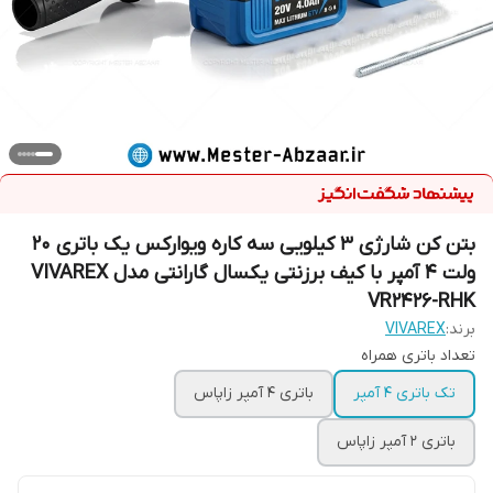
بتن کن شارژی 3 کیلویی سه کاره ویوارکس یک باتری 20
ولت 4 آمپر با کیف برزنتی یکسال گارانتی مدل VIVAREX
VR2426-RHK
برند:
VIVAREX
تعداد باتری همراه
تک باتری 4 آمپر
باتری 4 آمپر زاپاس
باتری 2 آمپر زاپاس