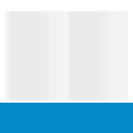
کیف برزنتی و شارژر سوزنی پر قدرت
وزن سبک جهت استفاده راحت
دارای شاسی چپگرد و راستگرد
مجهز به شاسی تغییر حالت٬ سه کاره جهت انجام انواع سوراخ
کاری و تخریب
دارای یک عدد باطری 20 ولت 4 آمپر به صورت پیش فرض
در صورت تمایل میتوانید در گزینه های زیر تصویر، تعداد
باتری را با آمپر مد نظر انتخاب کنید
موتور پرقدرت براشلس
دارای دسته نگهدارنده جهت استفاده راحت در کار
ساخت چین
موتور پرقدرت براشلس
بدون تبدیل سه نظام
در ضمن می توانید برای دیدن محصولات فروشگاه در شبکه های