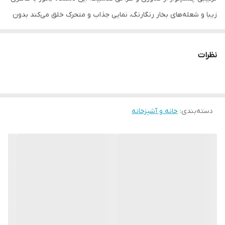
زیبا و شعله‌های بخار رنگارنگ، نمایی جذاب و متحرک خلق می‌کند بدون
هیچ حرارت یا خطر آتش‌سوزی.
✨
ویژگی‌های برجسته:
نظرات
🎬 جلوه شعله، بدون شعله واقعی یا حرارت
🌈 نورپردازی هفت‌رنگ قابل تنظیم برای فضاسازی دلخواه
🧊 تولید بخور سرد برای بهبود کیفیت هوا و افزایش رطوبت محیط
دسته‌بندی
:
خانه و آشپزخانه
🛋️ طراحی دکوری و مینیمال، مناسب برای اتاق خواب، نشیمن یا میز
کار
🎯
انتخابی جذاب برای علاقه‌مندان به دکوراسیون خلاقانه، رایحه‌درمانی و
آرامش ذهنی در فضای مدرن یا کلاسیک
در ضمن می توانید برای دیدن محصولات فروشگاه در شبکه های اجتماعی
به صفحه
اینستاگرام
و
کانال روبیکا
مجموعه مستر ابزار اهواز مراجعه
نمائید.
مشاهده انواع لوازم خانه و سفر با قیمت مناسب کلیک کنید