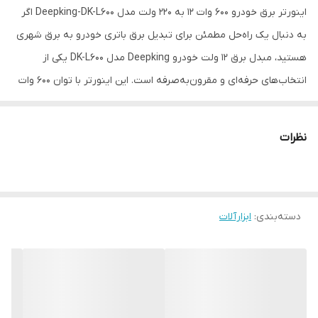
اینورتر برق خودرو 600 وات 12 به 220 ولت مدل Deepking-DK-L600 اگر
به دنبال یک راه‌حل مطمئن برای تبدیل برق باتری خودرو به برق شهری
هستید، مبدل برق ۱۲ ولت خودرو Deepking مدل DK-L600 یکی از
انتخاب‌های حرفه‌ای و مقرون‌به‌صرفه است. این اینورتر با توان ۶۰۰ وات
و طراحی فشرده، مناسب برای تأمین برق دستگاه‌هایی مانند لپ‌تاپ،
تلویزیون، شارژر، چراغ روشنایی و… در سفر، کمپینگ یا شرایط اضطراری
نظرات
است.
ورودی گسترده DC 12V (مناسب برای انواع باتری خودرو و سیستم‌های
خورشیدی)
خروجی 220 ولت AC شبه‌سینوسی (برای مصرف‌کننده‌های عمومی)
دسته‌بندی
:
ابزارآلات
توان 600 وات نامی
محافظت در برابر نوسان، افزایش دما و اتصال کوتاه
طراحی سبک، قابل حمل و مناسب برای فضای خودرو
کاربردها: