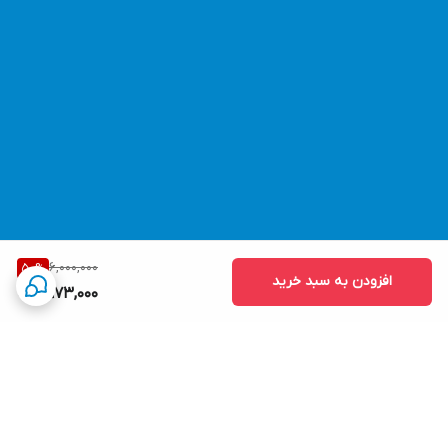
6,000,000
50
%
افزودن به سبد خرید
2,973,000