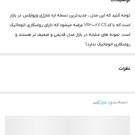
توضیحات
توجه کنید که این مدل ، جدیدترین نسخه اره شارژی ویوارکس در بازار
است که با کد
VR2008V-CS
عرضه میشود که دارای روغنکاری اتوماتیک
است. نمونه های مشابه در بازار مدل قدیمی و ضعیف تر هستند و
روغنکاری اتوماتیک ندارد.!
حتما در زیر تصاویر محصول، تعداد باتری مورد نیاز را انتخاب نمایید
به صورت پیش فرض، تک باتری ارسال میشود
نظرات
ویژگی های محصول :
طول تیغه 8 اینچ (20 سانتی متر)
20 ولت
دسته‌بندی
:
ابزارآلات
قابلیت انتخاب تعداد باتری همراه در زیر عکس محصول
مجهز به سیستم روغنکاری اتوماتیک
دارای گارد زنجیر و کلید
مجهز به شاسی ایمنی کلید