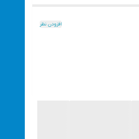
.. طراحی شده.
ضربه، افتادن یا خراش، صفر!
افزودن نظر
 برسی.
‌دست باشه.