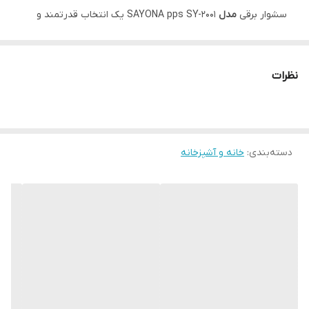
سشوار برقی
مدل
SAYONA pps SY-2001 یک انتخاب قدرتمند و
کاربردی برای حفظ سلامت و زیبایی موها است. این دستگاه با
بهره‌گیری از
موتور AC قدرتمند
و توان مصرفی
2000 وات
، عملکردی
نظرات
سریع، یکنواخت و قابل‌اعتماد را برای مصارف خانگی و نیمه‌حرفه‌ای
ارائه می‌دهد.
این سشوار دارای
چند حالت تنظیم دما
شامل گرم و باد سرد بوده و
همچنین از
دو سرعت قابل تنظیم
پشتیبانی می‌کند تا بتوانید
دسته‌بندی
:
خانه و آشپزخانه
متناسب با نوع مو و نیاز خود، بهترین حالت را انتخاب نمایید.
وجود
متمرکزکننده باریک
به شما این امکان را می‌دهد که جریان
هوا را به‌صورت دقیق روی بخش‌های موردنظر مو هدایت کرده و
در نتیجه، موهایی صاف‌تر و خوش‌حالت‌تر داشته باشید.
المنت
فلزی باکیفیت
به‌کاررفته در این دستگاه موجب افزایش دوام،
عملکرد پایدار و طول عمر بالای سشوار می‌شود.
طراحی ارگونومیک، وزن مناسب حدود
700 گرم
از دیگر مزایای این