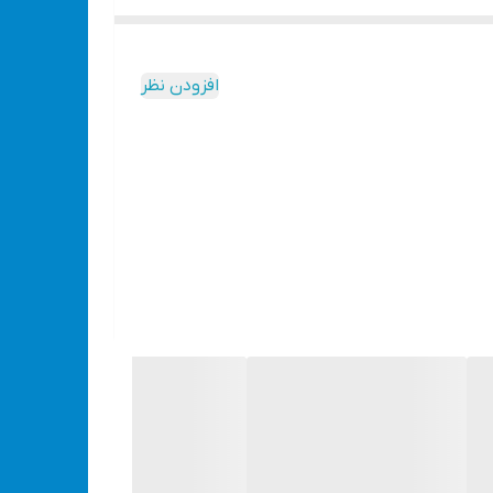
ش تخریب برای کارهایی مانند تخریب دیوارهای سبک،
لکرد پایدار دستگاه را در شرایط کاری مختلف تضمین
افزودن نظر