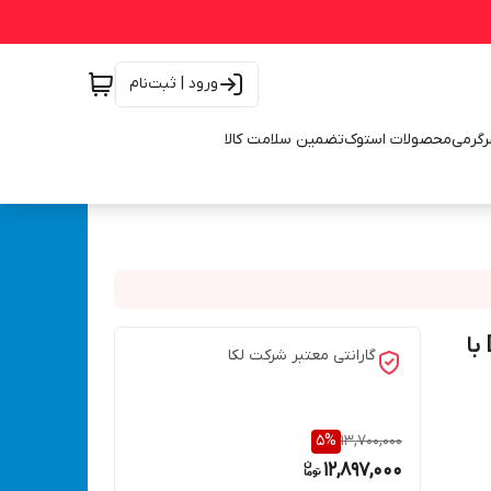
ورود | ثبت‌نام
رگرمی
محصولات استوک
تضمین سلامت کالا
چکش تخریب 6 کیلویی 900 وات لکا مدل DH06-09 LEKA با
گارانتی معتبر شرکت لکا
5
%
13,700,000
12,897,000