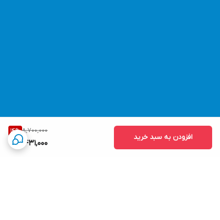
8,700,000
14
%
افزودن به سبد خرید
7,431,000