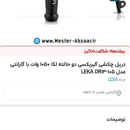
دریل چکشی گیربکسی دو حالته لکا 1050 وات با گارانتی
مدل LEKA DR13-105
برند:
LEKA
گارانتی معتبر 18 ماهه
توضیحات