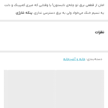
امان از قطعی برق تو چله‌ی تابستون! یا وقتایی که میری کمپینگ و دلت
یه نسیم خنک می‌خواد ولی به برق دسترسی نداری.
پنکه شارژی
خورشیدی دیپ کینگ مدل DK-153S
دقیقاً واسه همین روزا ساخته شده.
این پنکه ۱۶ اینچی با یه
پنل خورشیدی
قوی و باتری داخلی باکیفیت،
نظرات
بدون نیاز به برق شهری، تا چندین ساعت مداوم برات باد خنک تولید
می‌کنه.
اما داستان به همین‌جا ختم نمیشه! این دستگاه فراتر از یه پنکه‌ست؛
دسته‌بندی
:
خانه و آشپزخانه
چون روش چراغ LED اضطراری داره، یه لامپ ۳ وات سیم‌دار هم تو
جعبه‌ش هست که فضا رو روشن کنه، و از همه جذاب‌تر، خروجی USB
داره که مثل پاوربانک گوشی‌ رو شارژ می‌کنه!
🌟 چرا پنکه خورشیدی DK-153S دیپ کینگ ارزش خرید بالایی دارد؟
شارژ با خورشید:
همراه این پنکه یه پنل خورشیدی باکیفیت هست.
کافیه پنل رو بذاری جلوی آفتاب تا باتری پنکه رو بدون نیاز به برق
شهری شارژ کنه! (البته با برق شهری هم شارژ میشه).