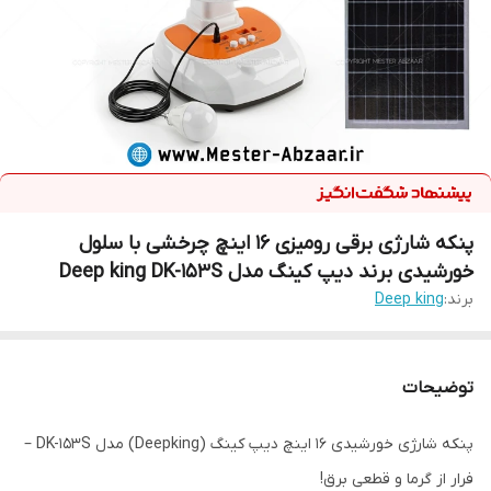
پنکه شارژی برقی رومیزی 16 اینچ چرخشی با سلول
خورشیدی برند دیپ کینگ مدل Deep king DK-153S
برند:
Deep king
توضیحات
پنکه شارژی خورشیدی ۱۶ اینچ دیپ کینگ (Deepking) مدل DK-153S –
فرار از گرما و قطعی برق!