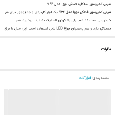
مینی کمپرسور سه‌کاره فندکی نووا مدل 9162
مینی کمپرسور فندکی نووا مدل 9162
یک ابزار کاربردی و جمع‌وجور برای هر
خودرویی است که هم برای
باد کردن لاستیک
به درد می‌خورد، هم
دمندگی
دارد و هم به‌عنوان
چراغ LED
قابل استفاده است. این مدل با برق
12 ولت فندکی خودرو
کار می‌کند و با توجه به توان
100 وات
و حداکثر فشار
11 بار / 160 PSI
، گزینه‌ای مناسب برای استفاده روزمره، سفر، جاده و شرایط
نظرات
اضطراری محسوب می‌شود.
این کمپرسور به
نمایشگر دیجیتال
مجهز شده که میزان فشار را با سه
واحد
BAR / PSI / KPA
نمایش می‌دهد و همچنین دارای
سیستم قطع‌کن
خودکار
دسته‌بندی
:
ابزارآلات
است؛ یعنی بعد از رسیدن به فشار تنظیم‌شده، دستگاه به‌صورت
اتوماتیک متوقف می‌شود. وجود
لوله خرطومی و قابلیت دمندگی
هم
باعث شده این مدل فقط یک پمپ باد ساده نباشد و برای تمیزکاری و
دمیدن هوا در کاربردهای مختلف هم استفاده شود.
ویژگی‌های اصلی