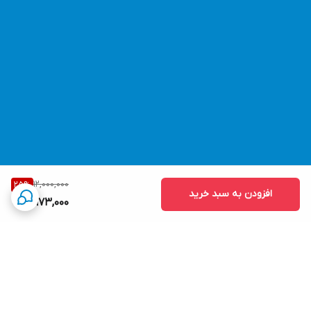
12,000,000
25
%
افزودن به سبد خرید
8,973,000