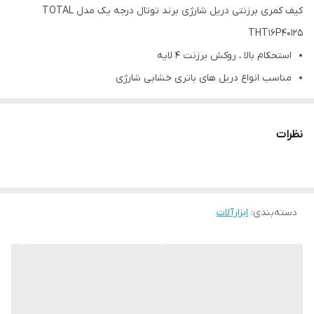
کیف کمری برزنتی دریل شارژی برند توتال درجه یک مدل TOTAL
THT16P40125
استحکام بالا ، روکش برزنت 4 لایه
مناسب انواع دریل های باتری خشابی شارژی
مناسب انواع دریل های برقی پیچ بند
کیف بدون بند کمربند میباشد و فاقد دریل همراه است
نظرات
کیفیت عالی و درجه یک
برند معتبر و معروف توتال
ابعاد و مشخصات در تصویر است
دسته‌بندی
:
ابزارآلات
مشاهده انواع دریل با قیمت مناسب کلیک کنید