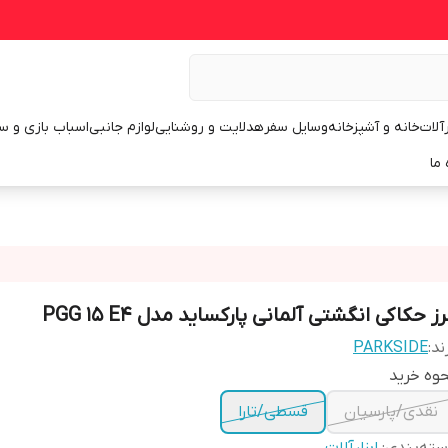
رآلات
خانه و آشپزخانه
وسایل سفر
هدلایت و روشنایی
لوازم جانبی
اسباب بازی و س
 ما
ز حکاکی انگشتی آلمانی پارکساید مدل PGG 15 E4
ند:
PARKSIDE
وه خرید
نقدی/پارسیان
قسطی/تارا