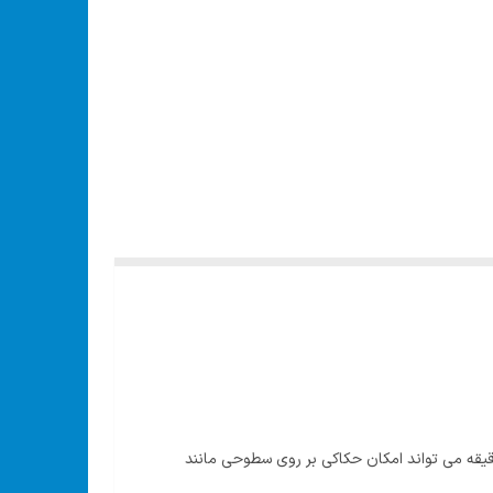
ز حکاکی مدل PGG 15 E4 می باشد. فرز حکاکی پارکساید نوعی ابزار برقی است که با ایجاد 6000 ضربه در دقیقه می تواند امکان حکاکی بر روی سطوحی مانند