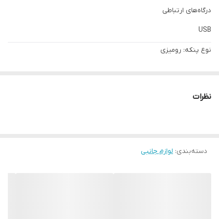
درگاه‌های ارتباطی
USB
نوع پنکه: رومیزی
شارژی
مورد استفاده برای سرمایش
نظرات
منبع تغذیه: برق شهری شارژی
دارای چراغ مطالعه
ایجاد نسیم خنک
دسته‌بندی
:
لوازم جانبی
قابل حمل و سبک
در رنگ بندی صورتی و سبز
درجه تنظیم سرعت فن
ابعاد: 16*28 سانتی متر