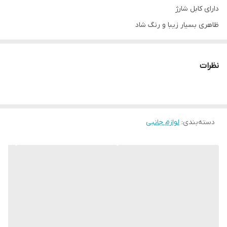
دارای کابل شارژ
ظاهری بسیار زیبا و رنگ شاد
سه سرعت چرخش فن
قابل حمل و سبک
نظرات
استفاده در ماشین، سفر، تفریح، محل کار و...
گارانتی ضمانت سلامت فنی/فیزیکی
ابعاد:
14*18سانتی متر
دسته‌بندی
:
لوازم جانبی
جهت مشاهده تمام نمونه پنکه ها
کلیک کنید