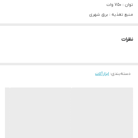
توان : 750 وات
منبع تغذیه : برق شهری
ولتاژ ورودی : 220-240 ولت
عمق رنده کاری : 2 میلی متر
نظرات
عرض رنده کاری : 82 میلی متر
سرعت گردش آزاد : 16000 دور در دقیقه
قابلیت کنترل سرعت : ندارد
دسته‌بندی
:
ابزارآلات
سیستم قفل سوییچ : دارد
طول کابل برق : 1.5 متر
کاربرد ابزار : نجاری
برند : ادون EDON
کشور سازنده : چین
گارانتی ضمانت سلامت فنی/فیزیکی