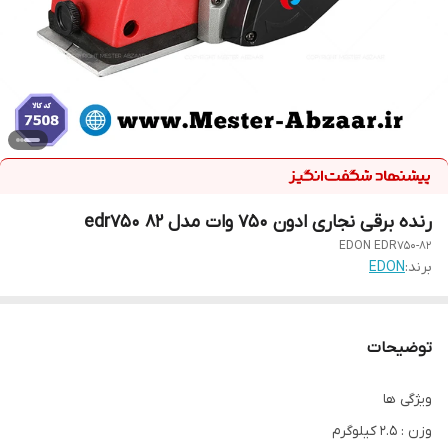
رنده برقی نجاری ادون 750 وات مدل edr750 82
EDON EDR750-82
برند:
EDON
توضیحات
ویژگی ها
وزن : 2.5 کیلوگرم