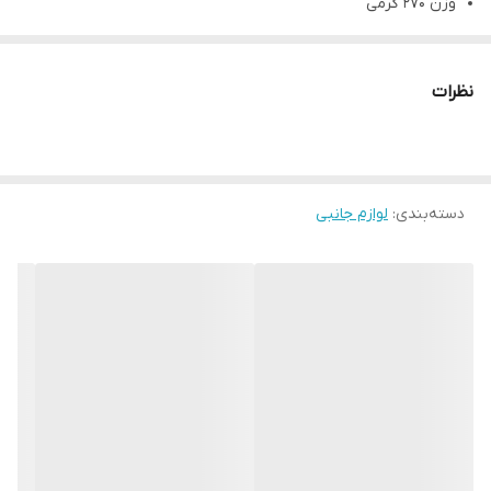
وزن 270 گرمی
به همراه کابل تایپ سی
لمسی
نظرات
چراغ مطالعه( دوبار لمس کلید روشن خاموش)
اگر از ما بپرسید به چه دلیلی باید از پنکه کوچک t20 استفاده کنیم،
باید ویژگی‌های جالب و منحصر به فرد این
پنکه رو میزی
را برای شما
دسته‌بندی
:
لوازم جانبی
بشماریم. شما با استفاده کردن از این پنکه می‌توانید از قابلیت اسپری
آب به صورت همزمان با کار کردن فن بهره ببرید. تنها در صورت
استفاده از این تکنیک فوق العاده، می‌توانید متوجه این مزیت باشید.
ظاهر ظریف و طراحی شیک و زیبای این
پنکه
با وزن ۲۷۰ گرمی آن
ثابت می‌شود. شما می‌توانید پنکه t20 را در رنگهای مختلف با توجه
به سلیقه‌تان تهیه کنید.
مخزن آب
پنکه ارزان
t20، دارای ظرفیتی ۶۰۰ میلی لیتر است و مخزن
آن‌ بر روی دستگاه قرار دارد. همچنین لازم به ذکر است که احتیاجی به