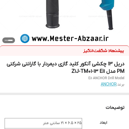
دریل 13 چکشی آنکور کلید گازی دیمردار با گارانتی شرکتی
PM مدل Z1J-TM01-13 Ei1
Ei1 ANCHOR Drill Model
برند:
ANCHOR
توضیحات
ابعاد
۲۵ × ۶.۵ × ۲۱ سانتی متر