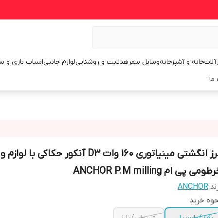
رآلات
خانه و آشپزخانه
وسایل سفر
هدلایت و روشنایی
لوازم جانبی
اسباب بازی و س
 ما
فرز انگشتی مینیاتوری 160 وات D3 آنکور حکاکی با لوازم و
طومی پی ام ANCHOR P.M milling
ند:
ANCHOR
وه خرید