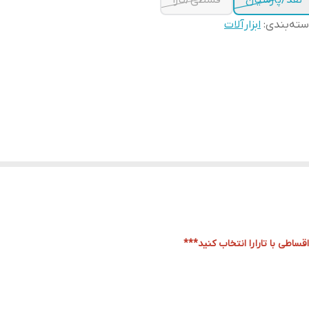
نقد/پارسیان
قسطی/تارا
ته‌بندی
:
ابزارآلات
قساطی با تارا
را انتخاب کنید***