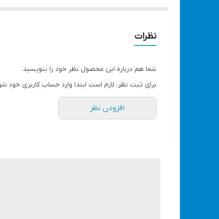
سایز کولت 3 میلی‌متر
مجهز به دیمر کنترل سرعت
سرعت در حالت بی‌باری 33000-8000 دور در دقيقه
نظرات
مناسب برای منبت‌کاری، ظریف‌کاری، صنایع شیشه، 
به همراه شلنگ خرطومی، جعبه متعلقات و یک سال گ
شما هم درباره این محصول نظر خود را بنویسید.
برند
برای ثبت نظر، لازم است ابتدا وارد حساب کاربری خود شو
آنکور | Anchor
افزودن نظر
نوع فرز
انگشتی
منبع تغذیه
برقی
ولتاژ کاری (ولت)
220
توان (وات)