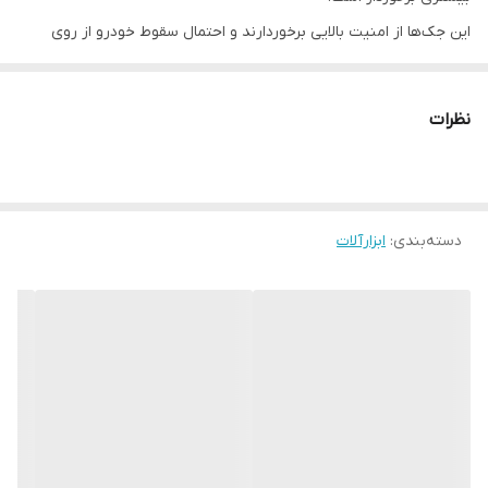
این جک‌ها از امنیت بالایی برخوردارند و احتمال سقوط خودرو از روی
آن‌ها بسیار کم است.
این جک سوسماری برای خودروهای سواری و نیمه سنگین مناسب است
نظرات
و حداکثر وزنی که می‌توان با آن از روی زمین بلند کرد 2 تن است.
این جک در کوتاه‌ترین حالت ارتفاعی برابر 14 سانتی‌متر دارد و حداکثر
ارتفاع آن به 34 سانتی‌متر می‌رسد.
دسته‌بندی
:
ابزارآلات
اهرم بالا برنده‌ی جک نیز قابلیت جدا شدن داشته که این موضوع حمل
جک را راحت‌تر می‌کند. محصول فوق نیز دارای این ویژگی‌ها بوده است.
از دیگر مزایای این محصول می‌توان به وجود چرخ‌ها و مفصل چرخان 360
درجه‌ی آن اشاره کرد.
این جک سوسماری درون کیفی پلاستیکی عرضه می‌شود.
نوع
جک سوسماری
حداکثر ظرفیت