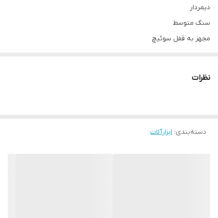
دیمردار
سنگ متوسط
مجهز به قفل سوئیچ
مجهز به ضد غبار
ساخت چین
نظرات
دارای بلبرینگ های ضد غبار
قطر صفحه برش 180 میلیمتری
مجهز به موتور قدرتمند 2400 وات
دسته‌بندی
:
ابزارآلات
مناسب برای برش انواع فلز و سنگ
سرعت گردش موتور 0-7500 دور در دقیقه
دارای قفل اسپیندال جهت سهولت در تعویض صفحه برش
دارای محافظ صفحه و دسته کمکی
تعویض آسان صفحه برش
ایده آل برای مصارف خانگی و صنعتی