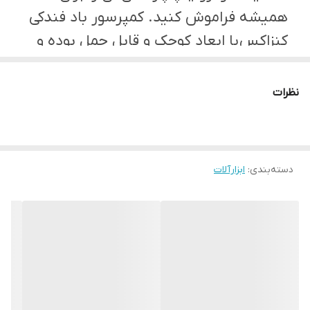
همیشه فراموش کنید. کمپرسور باد فندکی
کنزاکس با ابعاد کوچک و قابل حمل بوده و
نگرانی را از پنچری یا کم بادی لاستیک در سفر
رفع میکند. محصولی که در تصویر مشاهده
نظرات
می‌کنید، یکی از انواع کمپرسورهایی است که
کاربردی ویژه دارد. این دستگاه برای خودروها
طراحی شده. و برق موردنیاز خود را از انرژی
دسته‌بندی
:
ابزارآلات
الکتریکی خودرو تامین می‌کند.
مدل دستگاه
5416
منبع تغذیه
12 ولت فندکی
حداکثر فشار
160PSI-11BAR/100KP
حداکثر جریان باد خروجی
9 لیتر بر دقیقه
حداکثر مدت زمان کار