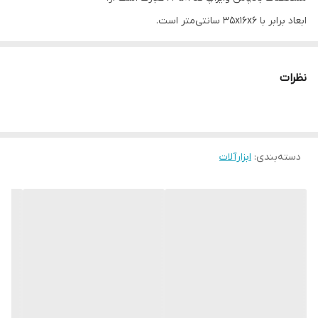
ابعاد برابر با 35x16x6 سانتی‌متر است.
دارای گیج بادی فنری درجه یک
دارای یک سال خدمات و 6 ماه گارانتی تعویض
نظرات
کیفیت عالی
ساخت چین
مشاهده تمام ابزار دستی و مصرفی با تخفیف ویژه
کلیک کنید
دسته‌بندی
:
ابزارآلات