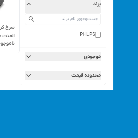
برند
PHILIPS
المنت ب
ناموجود
896
موجودی
رنگی
محدوده قیمت