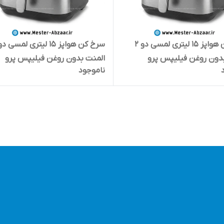
سرخ کن هواپز 15 لیتری لمسی دو ۲
دون روغن فیلیپس پرو
المنت بدون روغن فیلیپس پرو
ناموجود
{استوک نو} مدل PHILIPSs PRO PH-
(استوک شرکتی) مدل RO
1 بزرگ سرخکن سبد جدا شونده پنل
PH-1896 بزرگ سرخکن سبد جدا
پنل رنگی