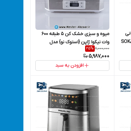
ه سوکانی
میوه و سبزی خشک کن 5 طبقه 600
 SOKANY SK-
وات نیکوا ژاپن {استوک نو} مدل
25
%
8,000,000
NIKOVA JAPAN NFDH-1011 نیکووا
5,987,000
افزودن به سبد