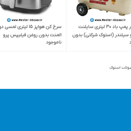
کمپرسور پمپ باد 30 لیتری سایلنت
سیلندر (استوک شرکتی) بدون
المنت بدون روغن فیلیپس پرو
ناموجود
BOSS BS-90
{استوک نو} مدل s PRO PH
1896 بزرگ سرخکن سبد جدا شوند
رنگی
لات استوک