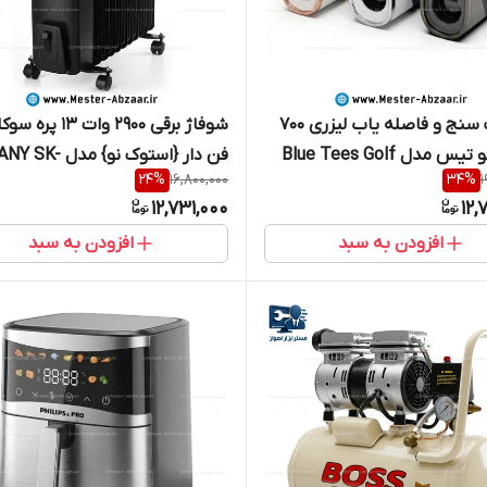
مسافت سنج و فاصله یاب لیزری 700
شوفاژ برقی 2900 وات 13 پر
متری بلو تیس مدل Blue Tees Golf
فن دار {استوک نو} مدل
24
%
16,800,000
34
%
1
)
18028 هیتر بخاری رادیاتور برقی
12,731,000
12,
افزودن به سبد
افزودن به سبد