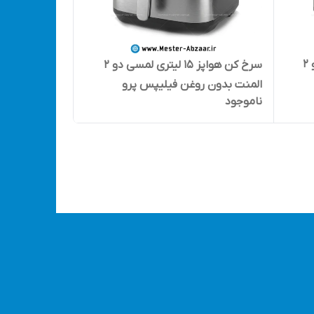
سرخ کن هواپز 15 لیتری لمسی دو ۲
سرخ کن هواپز 15 لیتری لمسی دو ۲
المنت بدون روغن فیلیپس پرو
ناموجود
PHILIPS-
(استوک شرکتی) مدل PHILIPSs PRO
ه پنل
PH-1896 بزرگ سرخکن سبد جدا شونده
پنل رنگی