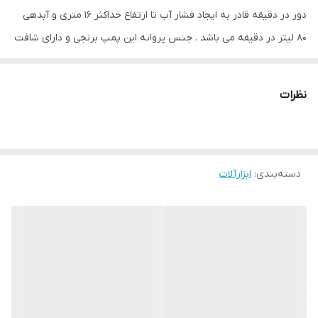
دور در دقیقه قادر به ایجاد فشار آب تا ارتفاع حداکثر 16 متری و آبدهی
80 لیتر در دقیقه می باشد . جنس پروانه این پمپ برنجی و دارای شافت
استنلس استیل می باشد و قابلیت عملکرد با دمای آب تا ۹۰ درجه سانتی
گراد را دارد . پمپ آب ادون بشقابی دارای ترموستات حراراتی بی متال
نظرات
(OVERLOAD) بوده که در صورت قطعی آب و یا ایجاد گرمای زیاد در
موتور بصورت اتوماتیک پمپ خاموش می شود . پمپ ادون دارای عملکرد
دائمی (CONTINUOUS DUTY) بوده و قابلیت کارکرد در مدت زمان
دسته‌بندی
:
ابزارآلات
طولانی را دارا می باشد . این پمپ برای مصارف مسکونی و
آپارتمانی مناسب می باشد . از نکات مهم جهت افزایش طول عمر تمامی
الکتروپمپ های سانتریفیوژ نصب افقی و صحیح و در مکان ثابت می
باشد . همچنین استفاده از شیر صافی در ورودی پمپ جهت ورود آب
زلال و شیر یکطرفه در خروجی پمپ به منظور پیشگیری از برگشت آب
در پمپ توصیه می گردد .
وزن