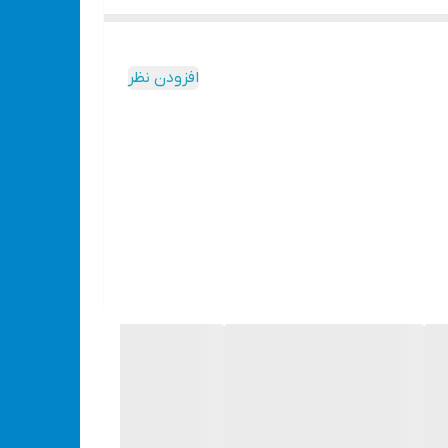
و 12 ولت دارد, – دور متغیر موتور 35000- 8000 دور بر دقیقه, – دارای
افزودن نظر