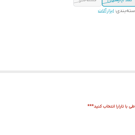
نقد/پارسیان
قسط/تارا
ته‌بندی
:
ابزارآلات
ی با تارا
را انتخاب کنید***