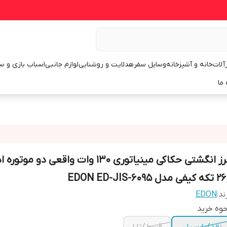
رآلات
خانه و آشپزخانه
وسایل سفر
هدلایت و روشنایی
لوازم جانبی
اسباب بازی و س
 ما
فرز انگشتی حکاکی مینیاتوری 130 وات واقعی دو موتو
فی مدل EDON ED-JIS-6095
ند:
EDON
وه خرید