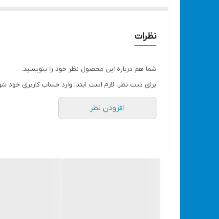
با انواع لوازم و کولیت های حرفه ای مورد نیاز شما بر
– دارای 260 عدد متعلقات مختلف می باشد, – دو سایز دستگاه کوچک و بزرگ دارد, – دو موتور قدرتمند
شلنگ خرطومی قابل نصب روی دستگاه می باشد, – کیف
نظرات
برند
EDON
شما هم درباره این محصول نظر خود را بنویسید.
توان
برای ثبت نظر، لازم است ابتدا وارد حساب کاربری خود شو
130 وات واقعی
افزودن نظر
قطر کولت : 3.2 م.م
دارای شلنگ خرطومی
دارای یک عدد دستگاه مینی جهت کارهای ظریف
قابلیت تنظیم سرعت (دیمردار)
ابعاد
۳۵x۳۵x۱۰ سانتی‌متر
لوازم